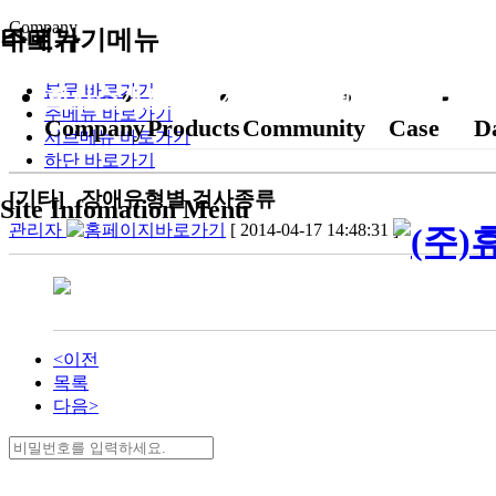
Company
바로가기메뉴
주메뉴
본문 바로가기
회사소개
제품소개
고객지원
교정사례
자
주메뉴 바로가기
Company
Products
Community
Case
D
서브메뉴 바로가기
하단 바로가기
[기타] 장애유형별 검사종류
Site Infomation Menu
관리자
[ 2014-04-17 14:48:31 ]
<이전
목록
다음>