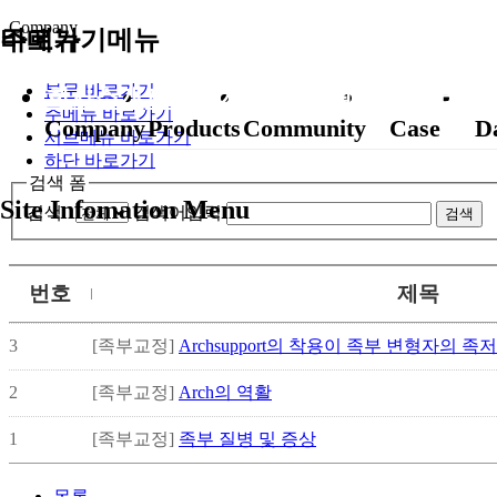
Company
바로가기메뉴
주메뉴
본문 바로가기
회사소개
제품소개
고객지원
교정사례
자
주메뉴 바로가기
Company
Products
Community
Case
D
서브메뉴 바로가기
하단 바로가기
검색 폼
Site Infomation Menu
검색
검색어입력
검색
번호
제목
3
[족부교정]
Archsupport의 착용이 족부 변형자의 족저
2
[족부교정]
Arch의 역활
1
[족부교정]
족부 질병 및 증상
목록